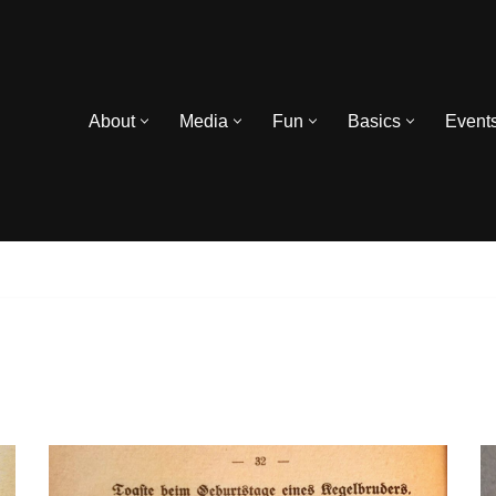
About
Media
Fun
Basics
Event