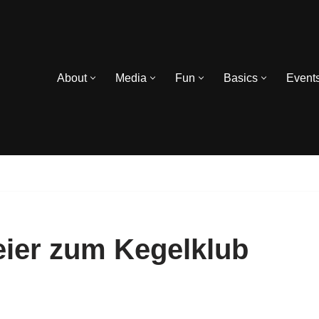
About
Media
Fun
Basics
Event
Feier zum Kegelklub