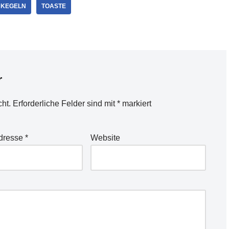
KEGELN
TOASTE
r
cht.
Erforderliche Felder sind mit
*
markiert
Adresse
*
Website