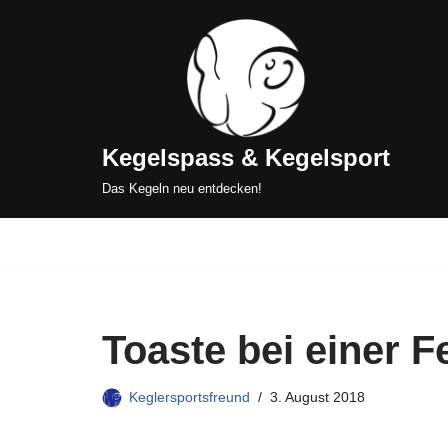
Zum
Inhalt
springen
Kegelspass & Kegelsport
Das Kegeln neu entdecken!
Toaste bei einer 
Keglersportsfreund
3. August 2018