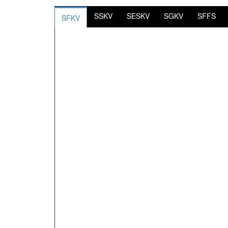
SSKV
SESKV
SGKV
SFFS
SFKV