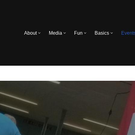
About
Media
Fun
Basics
Event