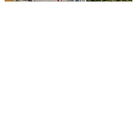
Die drei Musketiere aus dem
Rüebliland!
Jungspund
26. August 2019
1 Kommentar
Im Restaurant Vindonissa (Windisch, Brugg) standen vor den
Sommerferien die Kegelbahnen still. Muci Toni schildert kurz die
Ereignisse, wie es dazu kam, dass die Kegler auf dieser
Doppelanlage wieder ihrem Lieblingssport nachgehen können.
Mehr lesen »