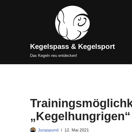
Zum
Inhalt
springen
Kegelspass & Kegelsport
Das Kegeln neu entdecken!
Trainingsmöglichke
„Kegelhungrigen“
Jungspund
12. Mai 2021