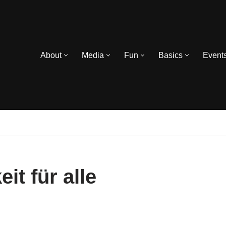
About
Media
Fun
Basics
Event
it für alle