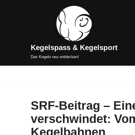
Zum
Inhalt
springen
Kegelspass & Kegelsport
Das Kegeln neu entdecken!
SRF-Beitrag – Eine
verschwindet: Vo
Kegelbahnen