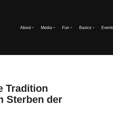
About
Media
Fun
Basics
Event
 Tradition
m Sterben der