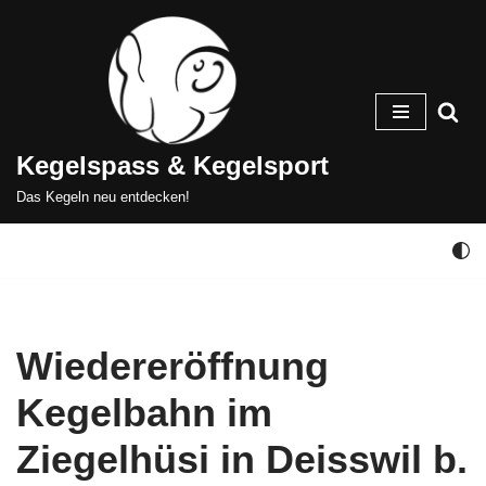
Zum
Inhalt
springen
Kegelspass & Kegelsport
Das Kegeln neu entdecken!
Wiedereröffnung
Kegelbahn im
Ziegelhüsi in Deisswil b.