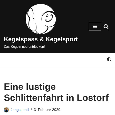
Zum
Inhalt
springen
Kegelspass & Kegelsport
Das Kegeln neu entdecken!
Eine lustige
Schlittenfahrt in Lostorf
Jungspund
3. Februar 2020