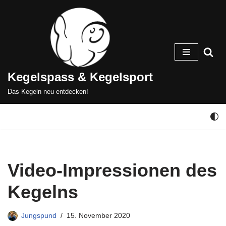
Zum
Inhalt
springen
Kegelspass & Kegelsport
Das Kegeln neu entdecken!
Video-Impressionen des
Kegelns
Jungspund
15. November 2020