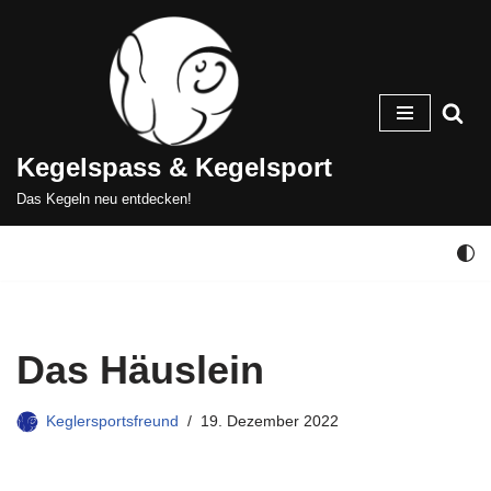
Zum
Inhalt
springen
Kegelspass & Kegelsport
Das Kegeln neu entdecken!
Das Häuslein
Keglersportsfreund
19. Dezember 2022