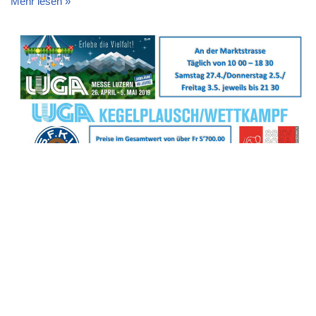
Mehr lesen »
Impressionen von der Kegelbahn an
der LUGA 2019
Jungspund
28. April 2019
In der Luzerner Allmend findet aktuell die
LUGA
statt (vom