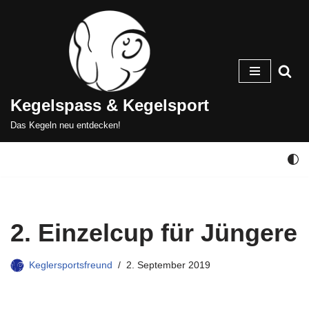
Zum
Inhalt
springen
Kegelspass & Kegelsport
Das Kegeln neu entdecken!
2. Einzelcup für Jüngere
Keglersportsfreund
2. September 2019