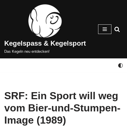
Zum
Inhalt
springen
Kegelspass & Kegelsport
Das Kegeln neu entdecken!
SRF: Ein Sport will weg
vom Bier-und-Stumpen-
Image (1989)