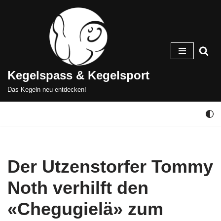
Zum
Inhalt
springen
Kegelspass & Kegelsport
Das Kegeln neu entdecken!
Der Utzenstorfer Tommy
Noth verhilft den
«Chegugielä» zum