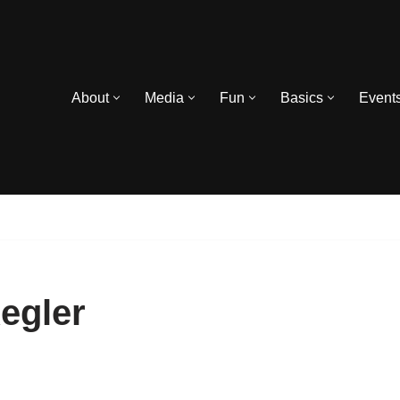
About
Media
Fun
Basics
Event
Kegler