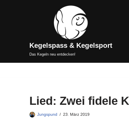
Zum
Inhalt
springen
Kegelspass & Kegelsport
Das Kegeln neu entdecken!
Lied: Zwei fidele 
Jungspund
23. März 2019