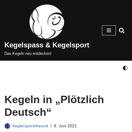
Zum
Inhalt
springen
Kegelspass & Kegelsport
Das Kegeln neu entdecken!
Kegeln in „Plötzlich
Deutsch“
Keglersportsfreund
8. Juni 2021