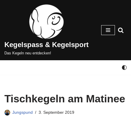
Zum
Inhalt
springen
Kegelspass & Kegelsport
Das Kegeln neu entdecken!
Tischkegeln am Matinee
Jungspund
3. September 2019