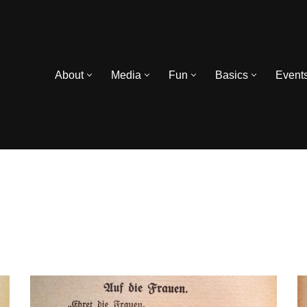
About
Media
Fun
Basics
Event