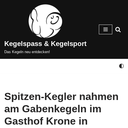
Zum
Inhalt
springen
Kegelspass & Kegelsport
Das Kegeln neu entdecken!
Spitzen-Kegler nahmen
am Gabenkegeln im
Gasthof Krone in