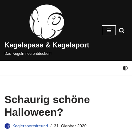
Zum
Inhalt
springen
Kegelspass & Kegelsport
Das Kegeln neu entdecken!
Schaurig schöne
Halloween?
Keglersportsfreund
31. Oktober 2020