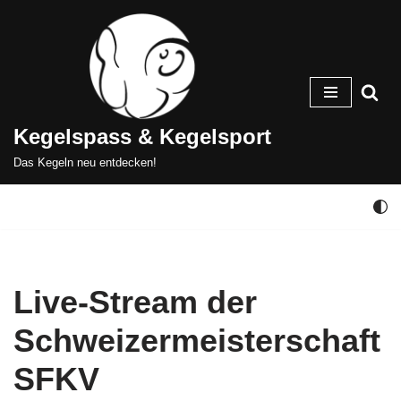
Zum
Inhalt
springen
Kegelspass & Kegelsport
Das Kegeln neu entdecken!
Live-Stream der
Schweizermeisterschaft
SFKV