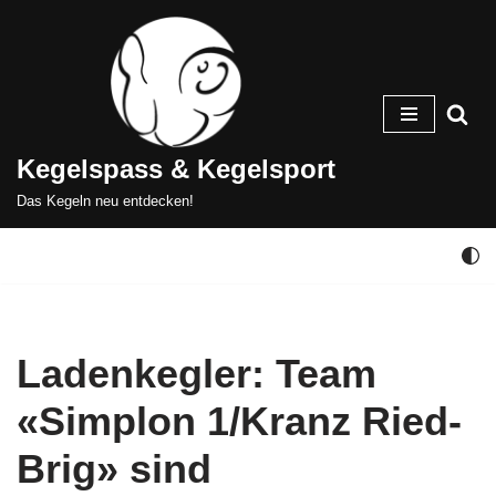
Zum
Inhalt
springen
Kegelspass & Kegelsport
Das Kegeln neu entdecken!
Ladenkegler: Team
«Simplon 1/Kranz Ried-
Brig» sind