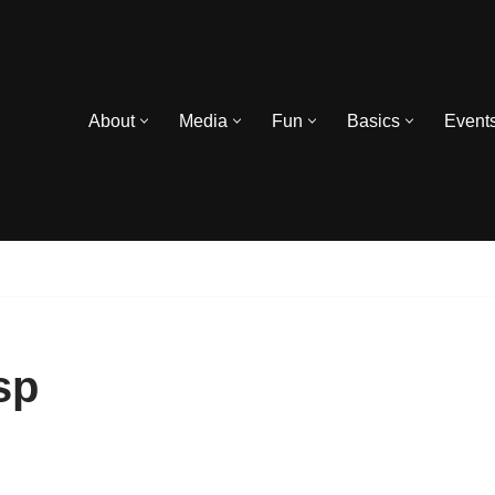
About
Media
Fun
Basics
Event
sp