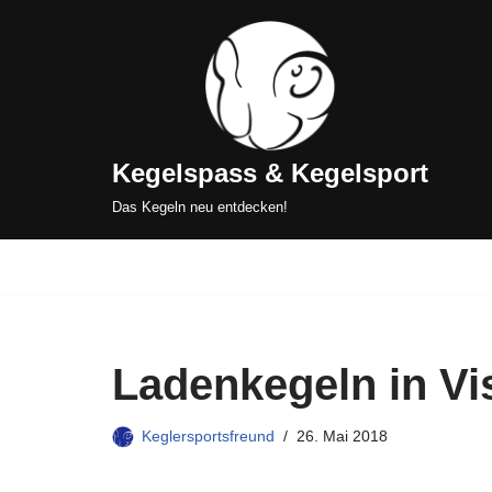
Zum
Inhalt
springen
Kegelspass & Kegelsport
Das Kegeln neu entdecken!
Ladenkegeln in Vi
Keglersportsfreund
26. Mai 2018