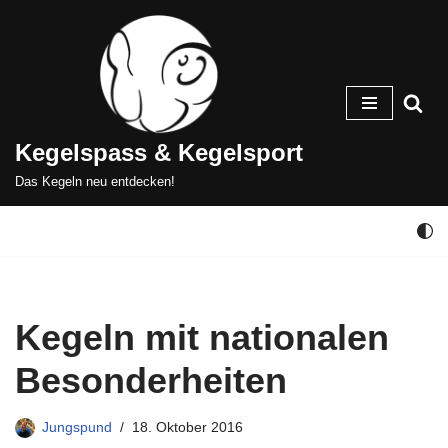
Zum
Inhalt
springen
Kegelspass & Kegelsport
Das Kegeln neu entdecken!
Kegeln mit nationalen
Besonderheiten
Jungspund
18. Oktober 2016