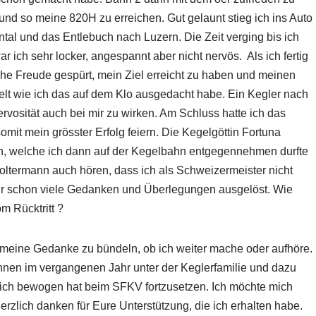
und so meine 820H zu erreichen. Gut gelaunt stieg ich ins Auto
al und das Entlebuch nach Luzern. Die Zeit verging bis ich
 ich sehr locker, angespannt aber nicht nervös. Als ich fertig
he Freude gespürt, mein Ziel erreicht zu haben und meinen
ielt wie ich das auf dem Klo ausgedacht habe. Ein Kegler nach
rvosität auch bei mir zu wirken. Am Schluss hatte ich das
omit mein grösster Erfolg feiern. Die Kegelgöttin Fortuna
ion, welche ich dann auf der Kegelbahn entgegennehmen durfte
Soltermann auch hören, dass ich als Schweizermeister nicht
mir schon viele Gedanken und Überlegungen ausgelöst. Wie
m Rücktritt ?
meine Gedanke zu bündeln, ob ich weiter mache oder aufhöre.
nnen im vergangenen Jahr unter der Keglerfamilie und dazu
mich bewogen hat beim SFKV fortzusetzen. Ich möchte mich
erzlich danken für Eure Unterstützung, die ich erhalten habe.