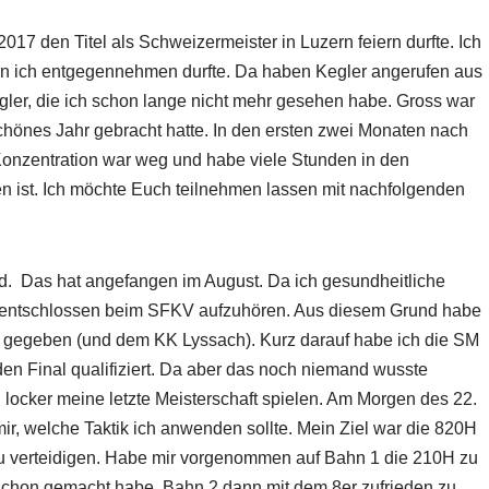
2017 den Titel als Schweizermeister in Luzern feiern durfte. Ich
nen ich entgegennehmen durfte. Da haben Kegler angerufen aus
gler, die ich schon lange nicht mehr gesehen habe. Gross war
chönes Jahr gebracht hatte. In den ersten zwei Monaten nach
Konzentration war weg und habe viele Stunden in den
n ist. Ich möchte Euch teilnehmen lassen mit nachfolgenden
d. Das hat angefangen im August. Da ich gesundheitliche
 entschlossen beim SFKV aufzuhören. Aus diesem Grund habe
 gegeben (und dem KK Lyssach). Kurz darauf habe ich die SM
den Final qualifiziert. Da aber das noch niemand wusste
h locker meine letzte Meisterschaft spielen. Am Morgen des 22.
ir, welche Taktik ich anwenden sollte. Mein Ziel war die 820H
u verteidigen. Habe mir vorgenommen auf Bahn 1 die 210H zu
h schon gemacht habe. Bahn 2 dann mit dem 8er zufrieden zu