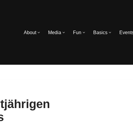
About
Media
Fun
Basics
Event
tjährigen
s