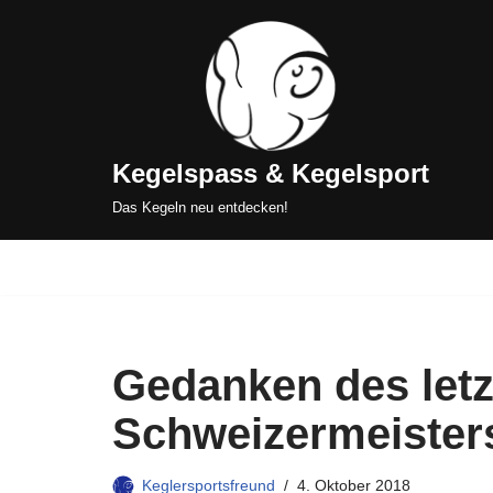
Zum
Inhalt
springen
Kegelspass & Kegelsport
Das Kegeln neu entdecken!
Gedanken des letz
Schweizermeister
Keglersportsfreund
4. Oktober 2018