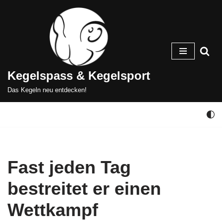
Zum
Inhalt
springen
Kegelspass & Kegelsport
Das Kegeln neu entdecken!
Fast jeden Tag
bestreitet er einen
Wettkampf