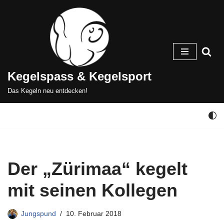
Zum
Inhalt
springen
Kegelspass & Kegelsport
Das Kegeln neu entdecken!
Der „Zürimaa“ kegelt
mit seinen Kollegen
Jungspund
10. Februar 2018