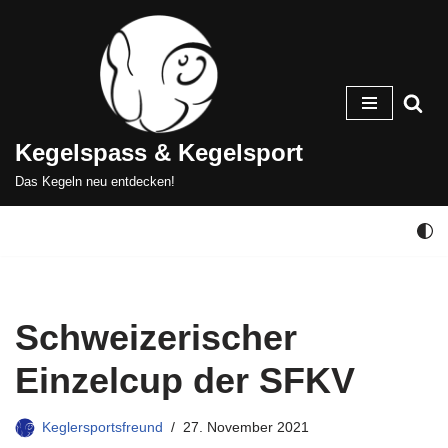
Zum
Inhalt
springen
Kegelspass & Kegelsport
Das Kegeln neu entdecken!
Schweizerischer
Einzelcup der SFKV
Keglersportsfreund
27. November 2021