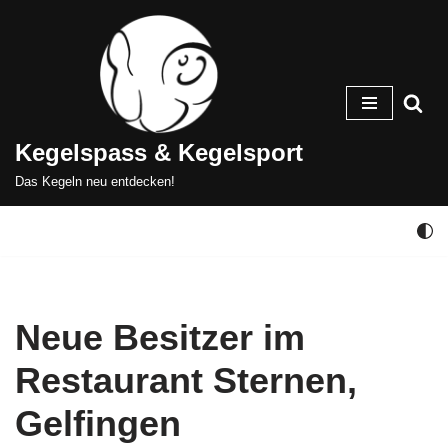
Zum
Inhalt
springen
Kegelspass & Kegelsport
Das Kegeln neu entdecken!
Neue Besitzer im
Restaurant Sternen,
Gelfingen