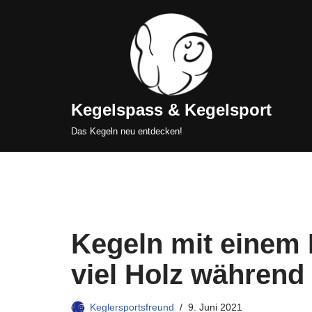
Zum
Inhalt
springen
Kegelspass & Kegelsport
Das Kegeln neu entdecken!
Kegeln mit einem 
viel Holz während
Keglersportsfreund
9. Juni 2021