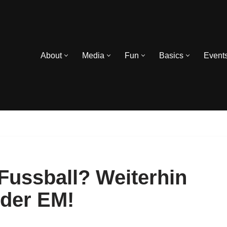
About
Media
Fun
Basics
Event
Fussball? Weiterhin
 der EM!