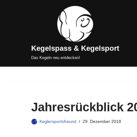
Zum
Inhalt
springen
Kegelspass & Kegelsport
Das Kegeln neu entdecken!
Jahresrückblick 2
Keglersportsfreund
29. Dezember 2018