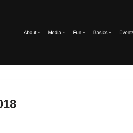
About
Media
Fun
Basics
Event
018