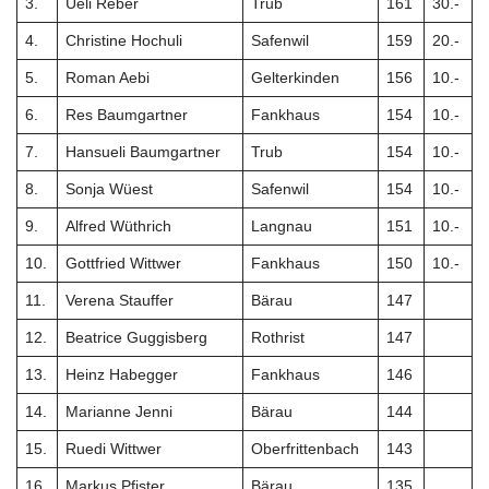
3.
Ueli Reber
Trub
161
30.-
4.
Christine Hochuli
Safenwil
159
20.-
5.
Roman Aebi
Gelterkinden
156
10.-
6.
Res Baumgartner
Fankhaus
154
10.-
7.
Hansueli Baumgartner
Trub
154
10.-
8.
Sonja Wüest
Safenwil
154
10.-
9.
Alfred Wüthrich
Langnau
151
10.-
10.
Gottfried Wittwer
Fankhaus
150
10.-
11.
Verena Stauffer
Bärau
147
12.
Beatrice Guggisberg
Rothrist
147
13.
Heinz Habegger
Fankhaus
146
14.
Marianne Jenni
Bärau
144
15.
Ruedi Wittwer
Oberfrittenbach
143
16.
Markus Pfister
Bärau
135