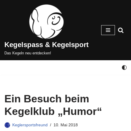
Zum
Inhalt
springen
Kegelspass & Kegelsport
Das Kegeln neu entdecken!
Ein Besuch beim
Kegelklub „Humor“
Keglersportsfreund
10. Mai 2018