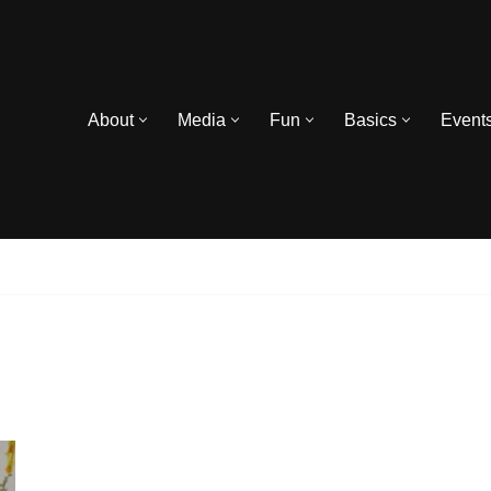
About
Media
Fun
Basics
Event