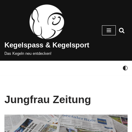
Zum
Inhalt
springen
Kegelspass & Kegelsport
Das Kegeln neu entdecken!
Jungfrau Zeitung