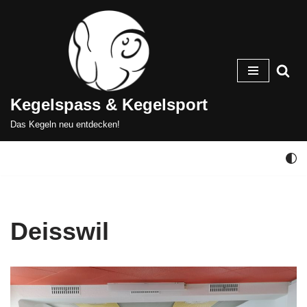
Zum
Inhalt
springen
Kegelspass & Kegelsport
Das Kegeln neu entdecken!
Deisswil