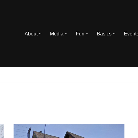
About
Media
Fun
Basics
Event