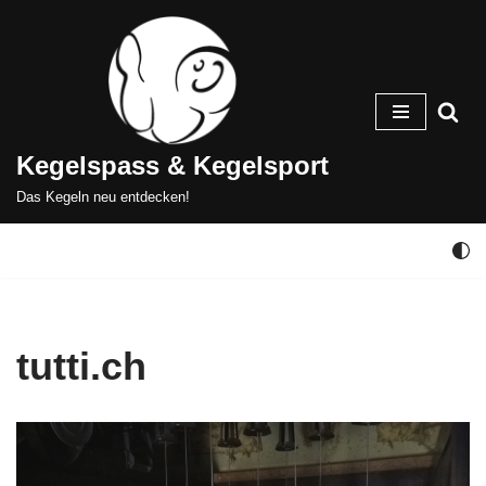
Zum
Inhalt
springen
Kegelspass & Kegelsport
Das Kegeln neu entdecken!
tutti.ch