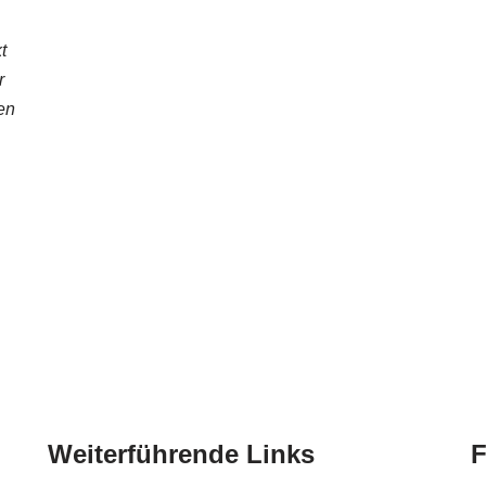
t
r
en
Weiterführende Links
F