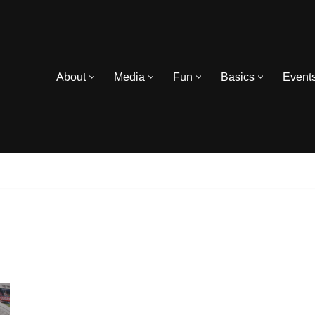
About
Media
Fun
Basics
Event