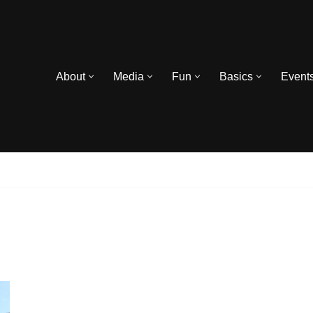
About
Media
Fun
Basics
Event