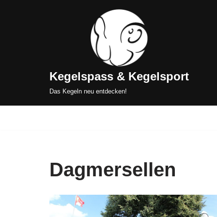
Zum
Inhalt
springen
Kegelspass & Kegelsport
Das Kegeln neu entdecken!
Dagmersellen