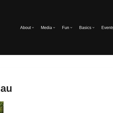
About
Media
Fun
Basics
Event
hau