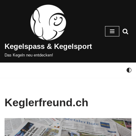
Zum
Inhalt
springen
Kegelspass & Kegelsport
Das Kegeln neu entdecken!
Keglerfreund.ch