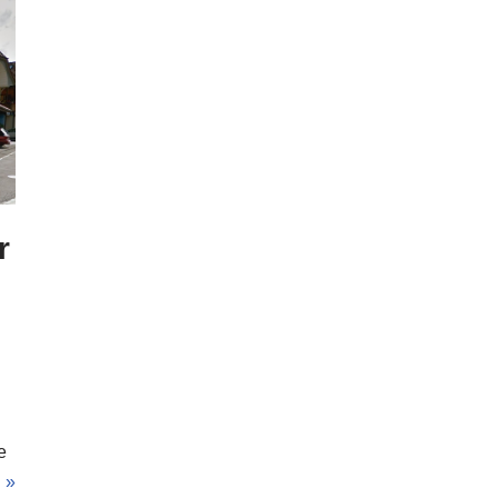
r
e
 »