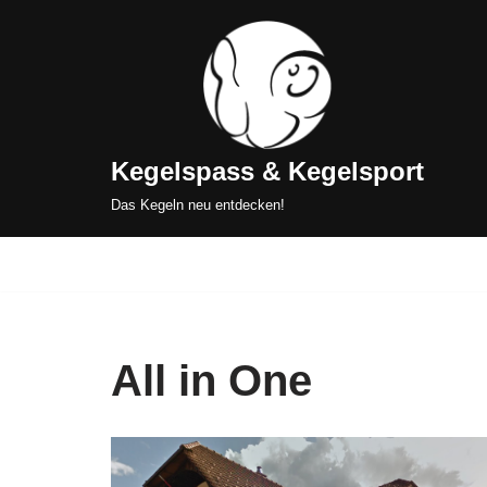
Zum
Inhalt
springen
Kegelspass & Kegelsport
Das Kegeln neu entdecken!
All in One